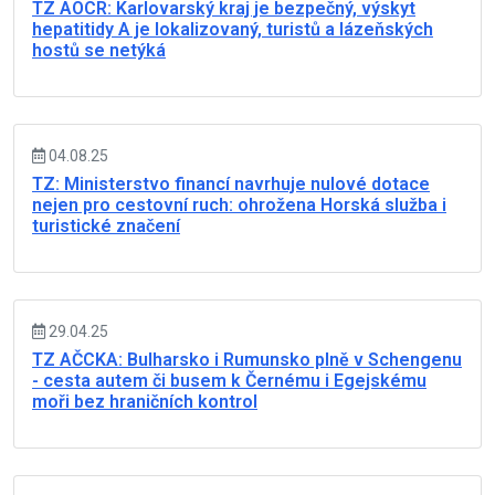
TZ AOCR: Karlovarský kraj je bezpečný, výskyt
hepatitidy A je lokalizovaný, turistů a lázeňských
hostů se netýká
04.08.25
TZ: Ministerstvo financí navrhuje nulové dotace
nejen pro cestovní ruch: ohrožena Horská služba i
turistické značení
29.04.25
TZ AČCKA: Bulharsko i Rumunsko plně v Schengenu
- cesta autem či busem k Černému i Egejskému
moři bez hraničních kontrol