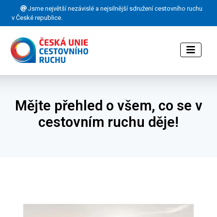
Jsme největší nezávislé a nejsilnější sdružení cestovního ruchu
v České republice.
Mějte přehled o všem, co se v
cestovním ruchu děje!