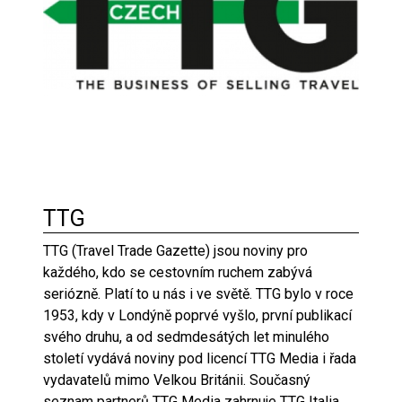
TTG
TTG (Travel Trade Gazette) jsou noviny pro
každého, kdo se cestovním ruchem zabývá
seriózně. Platí to u nás i ve světě. TTG bylo v roce
1953, kdy v Londýně poprvé vyšlo, první publikací
svého druhu, a od sedmdesátých let minulého
století vydává noviny pod licencí TTG Media i řada
vydavatelů mimo Velkou Británii. Současný
seznam partnerů TTG Media zahrnuje TTG Italia,