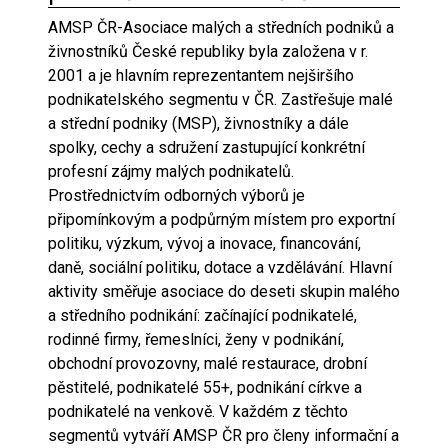
AMSP ČR-Asociace malých a středních podniků a
živnostníků České republiky byla založena v r.
2001 a je hlavním reprezentantem nejširšího
podnikatelského segmentu v ČR. Zastřešuje malé
a střední podniky (MSP), živnostníky a dále
spolky, cechy a sdružení zastupující konkrétní
profesní zájmy malých podnikatelů.
Prostřednictvím odborných výborů je
připomínkovým a podpůrným místem pro exportní
politiku, výzkum, vývoj a inovace, financování,
daně, sociální politiku, dotace a vzdělávání. Hlavní
aktivity směřuje asociace do deseti skupin malého
a středního podnikání: začínající podnikatelé,
rodinné firmy, řemeslníci, ženy v podnikání,
obchodní provozovny, malé restaurace, drobní
pěstitelé, podnikatelé 55+, podnikání církve a
podnikatelé na venkově. V každém z těchto
segmentů vytváří AMSP ČR pro členy informační a