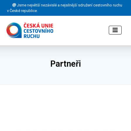
Jsme největší nezávislé a nejsilnější sdružení cestovního ruchu
v České republice.
Partneři