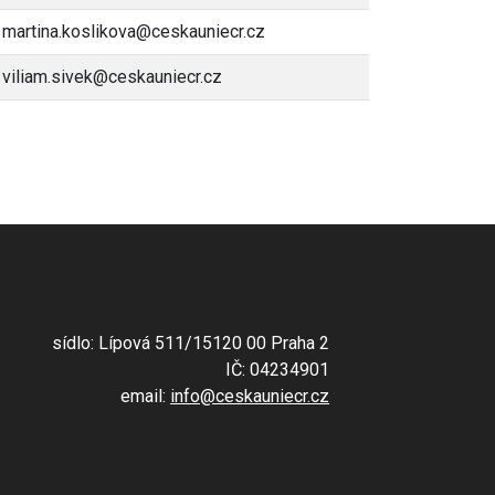
martina.koslikova@ceskauniecr.cz
viliam.sivek@ceskauniecr.cz
sídlo: Lípová 511/15120 00 Praha 2
IČ: 04234901
email:
info@ceskauniecr.cz