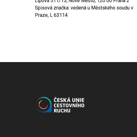
Lípová 511/15, Nové Město, 120 00 Praha 2
Spisová značka: vedená u Městského soudu v
Praze, L 63114