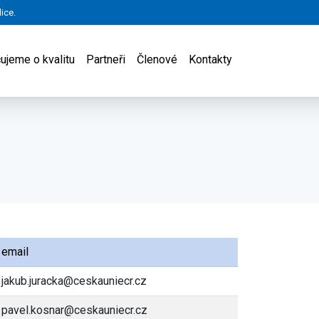
ice.
(current)
ujeme o kvalitu
Partneři
Členové
Kontakty
email
jakub.juracka@ceskauniecr.cz
pavel.kosnar@ceskauniecr.cz