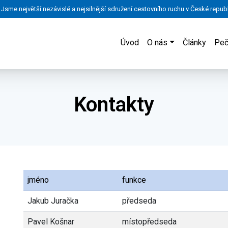
Jsme největší nezávislé a nejsilnější sdružení cestovního ruchu v České republ
Úvod
O nás
Články
Peč
Kontakty
jméno
funkce
Jakub Juračka
předseda
Pavel Košnar
místopředseda