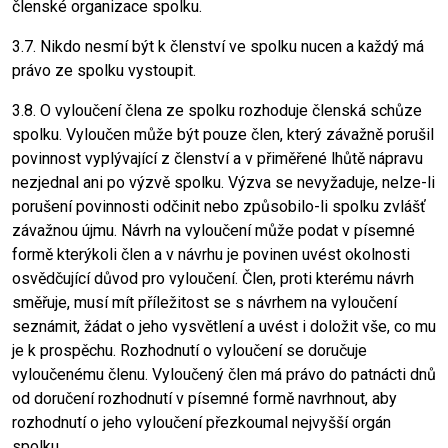
členské organizace spolku.
3.7. Nikdo nesmí být k členství ve spolku nucen a každý má
právo ze spolku vystoupit.
3.8. O vyloučení člena ze spolku rozhoduje členská schůze
spolku. Vyloučen může být pouze člen, který závažně porušil
povinnost vyplývající z členství a v přiměřené lhůtě nápravu
nezjednal ani po výzvě spolku. Výzva se nevyžaduje, nelze-li
porušení povinnosti odčinit nebo způsobilo-li spolku zvlášť
závažnou újmu. Návrh na vyloučení může podat v písemné
formě kterýkoli člen a v návrhu je povinen uvést okolnosti
osvědčující důvod pro vyloučení. Člen, proti kterému návrh
směřuje, musí mít příležitost se s návrhem na vyloučení
seznámit, žádat o jeho vysvětlení a uvést i doložit vše, co mu
je k prospěchu. Rozhodnutí o vyloučení se doručuje
vyloučenému členu. Vyloučený člen má právo do patnácti dnů
od doručení rozhodnutí v písemné formě navrhnout, aby
rozhodnutí o jeho vyloučení přezkoumal nejvyšší orgán
spolku.