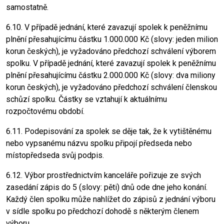
samostatně.
6.10. V případě jednání, které zavazují spolek k peněžnímu
plnění přesahujícímu částku 1.000.000 Kč (slovy: jeden milion
korun českých), je vyžadováno předchozí schválení výborem
spolku. V případě jednání, které zavazují spolek k peněžnímu
plnění přesahujícímu částku 2.000.000 Kč (slovy: dva miliony
korun českých), je vyžadováno předchozí schválení členskou
schůzí spolku. Částky se vztahují k aktuálnímu
rozpočtovému období.
6.11. Podepisování za spolek se děje tak, že k vytištěnému
nebo vypsanému názvu spolku připojí předseda nebo
místopředseda svůj podpis.
6.12. Výbor prostřednictvím kanceláře pořizuje ze svých
zasedání zápis do 5 (slovy: pěti) dnů ode dne jeho konání.
Každý člen spolku může nahlížet do zápisů z jednání výboru
v sídle spolku po předchozí dohodě s některým členem
výboru.