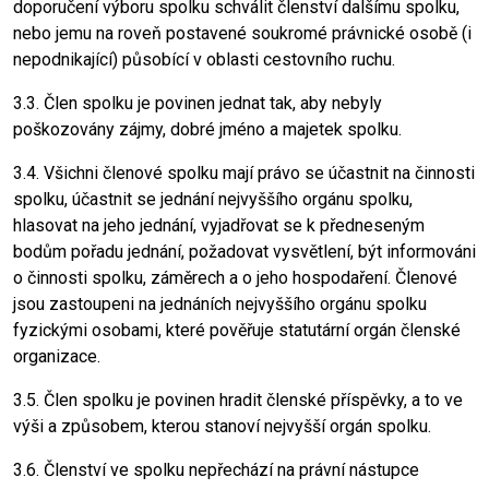
doporučení výboru spolku schválit členství dalšímu spolku,
nebo jemu na roveň postavené soukromé právnické osobě (i
nepodnikající) působící v oblasti cestovního ruchu.
3.3. Člen spolku je povinen jednat tak, aby nebyly
poškozovány zájmy, dobré jméno a majetek spolku.
3.4. Všichni členové spolku mají právo se účastnit na činnosti
spolku, účastnit se jednání nejvyššího orgánu spolku,
hlasovat na jeho jednání, vyjadřovat se k předneseným
bodům pořadu jednání, požadovat vysvětlení, být informováni
o činnosti spolku, záměrech a o jeho hospodaření. Členové
jsou zastoupeni na jednáních nejvyššího orgánu spolku
fyzickými osobami, které pověřuje statutární orgán členské
organizace.
3.5. Člen spolku je povinen hradit členské příspěvky, a to ve
výši a způsobem, kterou stanoví nejvyšší orgán spolku.
3.6. Členství ve spolku nepřechází na právní nástupce