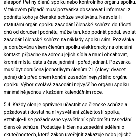
alespoň třetiny členů spolku nebo kontrolního orgánu spolku.
V takovém případě musí pozvánka obsahovat i informaci z
podnětu koho je členská schůze svolávána. Nesvolá-li
statutární orgán spolku zasedání členské schůze do třiceti
dnů od doručení podnětu, může ten, kdo podnět podal, svolat
zasedání členské schůze na náklady spolku sám. Pozvánka
je doručována všem členům spolku elektronicky na oficiální
kontakt, případně na adresu jejich sídla a musí obsahovat,
kromě místa, data a času jednání i pořad jednání. Pozvánka
musí být doručena jednotlivým členům 21 (slovy: dvacet
jedna) dnů před dnem konání zasedání nejvyššího orgánu
spolku. Výbor svolává zasedání nejvyššího orgánu spolku
minimálně jednou v každém kalendářním roce.
5.4. Každý člen je oprávněn účastnit se členské schůze a
požadovat i dostat na ní vysvětlení záležitostí spolku,
vztahuje-li se požadované vysvětlení k předmětu zasedání
členské schůze. Požaduje-li člen na zasedání sdělení o
skutečnostech, které zákon uveřejnit zakazuje nebo jejichž