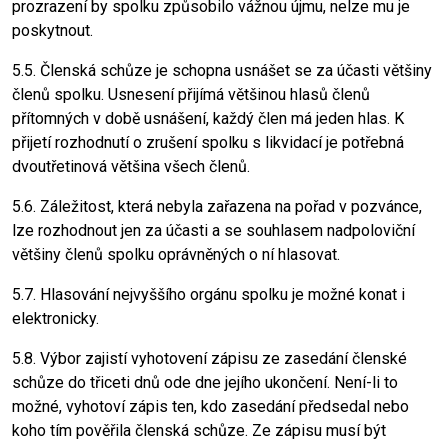
prozrazení by spolku způsobilo vážnou újmu, nelze mu je
poskytnout.
5.5. Členská schůze je schopna usnášet se za účasti většiny
členů spolku. Usnesení přijímá většinou hlasů členů
přítomných v době usnášení, každý člen má jeden hlas. K
přijetí rozhodnutí o zrušení spolku s likvidací je potřebná
dvoutřetinová většina všech členů.
5.6. Záležitost, která nebyla zařazena na pořad v pozvánce,
lze rozhodnout jen za účasti a se souhlasem nadpoloviční
většiny členů spolku oprávněných o ní hlasovat.
5.7. Hlasování nejvyššího orgánu spolku je možné konat i
elektronicky.
5.8. Výbor zajistí vyhotovení zápisu ze zasedání členské
schůze do třiceti dnů ode dne jejího ukončení. Není-li to
možné, vyhotoví zápis ten, kdo zasedání předsedal nebo
koho tím pověřila členská schůze. Ze zápisu musí být