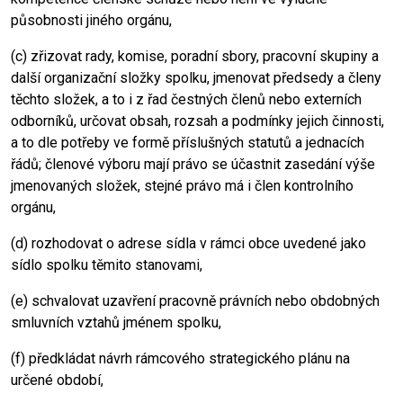
působnosti jiného orgánu,
(c) zřizovat rady, komise, poradní sbory, pracovní skupiny a
další organizační složky spolku, jmenovat předsedy a členy
těchto složek, a to i z řad čestných členů nebo externích
odborníků, určovat obsah, rozsah a podmínky jejich činnosti,
a to dle potřeby ve formě příslušných statutů a jednacích
řádů; členové výboru mají právo se účastnit zasedání výše
jmenovaných složek, stejné právo má i člen kontrolního
orgánu,
(d) rozhodovat o adrese sídla v rámci obce uvedené jako
sídlo spolku těmito stanovami,
(e) schvalovat uzavření pracovně právních nebo obdobných
smluvních vztahů jménem spolku,
(f) předkládat návrh rámcového strategického plánu na
určené období,