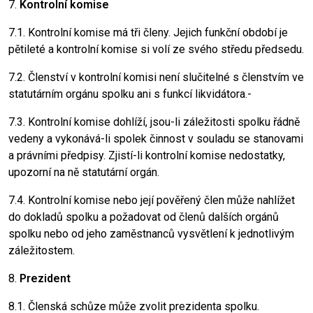
7.
Kontrolní komise
7.1. Kontrolní komise má tři členy. Jejich funkční období je
pětileté a kontrolní komise si volí ze svého středu předsedu.
7.2. Členství v kontrolní komisi není slučitelné s členstvím ve
statutárním orgánu spolku ani s funkcí likvidátora.-
7.3. Kontrolní komise dohlíží, jsou-li záležitosti spolku řádně
vedeny a vykonává-li spolek činnost v souladu se stanovami
a právními předpisy. Zjistí-li kontrolní komise nedostatky,
upozorní na ně statutární orgán.
7.4. Kontrolní komise nebo její pověřený člen může nahlížet
do dokladů spolku a požadovat od členů dalších orgánů
spolku nebo od jeho zaměstnanců vysvětlení k jednotlivým
záležitostem.
8.
Prezident
8.1. Členská schůze může zvolit prezidenta spolku.