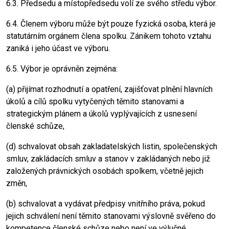
6.3. Předsedu a místopředsedu volí ze svého středu výbor.
6.4. Členem výboru může být pouze fyzická osoba, která je
statutárním orgánem člena spolku. Zánikem tohoto vztahu
zaniká i jeho účast ve výboru.
6.5. Výbor je oprávněn zejména:
(a) přijímat rozhodnutí a opatření, zajišťovat plnění hlavních
úkolů a cílů spolku vytyčených těmito stanovami a
strategickým plánem a úkolů vyplývajících z usnesení
členské schůze,
(d) schvalovat obsah zakladatelských listin, společenských
smluv, zakládacích smluv a stanov v zakládaných nebo již
založených právnických osobách spolkem, včetně jejich
změn,
(b) schvalovat a vydávat předpisy vnitřního práva, pokud
jejich schválení není těmito stanovami výslovně svěřeno do
kompetence členské schůze nebo není ve výlučné