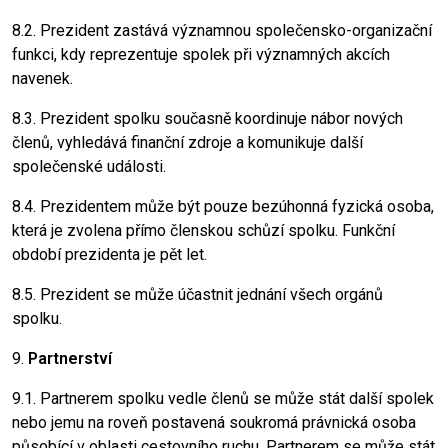
8.2. Prezident zastává významnou společensko-organizační
funkci, kdy reprezentuje spolek při významných akcích
navenek.
8.3. Prezident spolku současně koordinuje nábor nových
členů, vyhledává finanční zdroje a komunikuje další
společenské události.
8.4. Prezidentem může být pouze bezúhonná fyzická osoba,
která je zvolena přímo členskou schůzí spolku. Funkční
období prezidenta je pět let.
8.5. Prezident se může účastnit jednání všech orgánů
spolku.
9.
Partnerství
9.1. Partnerem spolku vedle členů se může stát další spolek
nebo jemu na roveň postavená soukromá právnická osoba
působící v oblasti cestovního ruchu. Partnerem se může stát