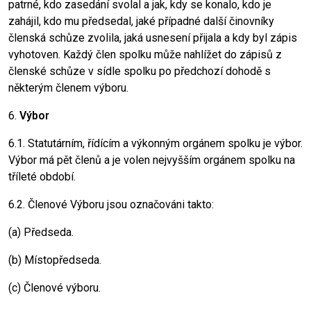
patrné, kdo zasedání svolal a jak, kdy se konalo, kdo je
zahájil, kdo mu předsedal, jaké případné další činovníky
členská schůze zvolila, jaká usnesení přijala a kdy byl zápis
vyhotoven. Každý člen spolku může nahlížet do zápisů z
členské schůze v sídle spolku po předchozí dohodě s
některým členem výboru.
6.
Výbor
6.1. Statutárním, řídícím a výkonným orgánem spolku je výbor.
Výbor má pět členů a je volen nejvyšším orgánem spolku na
tříleté období.
6.2. Členové Výboru jsou označováni takto:
(a) Předseda.
(b) Místopředseda.
(c) Členové výboru.