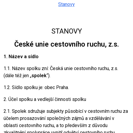
Stanovy
STANOVY
České unie cestovního ruchu, z.s.
1. Název a sídlo
1.1. Název spolku zní: Česká unie cestovního ruchu, z.s.
(dále též jen „
spolek
“).
1.2. Sídlo spolku je: obec Praha.
2. Účel spolku a vedlejší činnosti spolku
2.1. Spolek sdružuje subjekty působící v cestovním ruchu za
účelem prosazování společných zájmů a vzdělávání v
oblasti cestovního ruchu, a to především z důvodu
zkvalitnění spolupráce uvnitř odvětví cestovního ruchu,