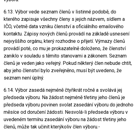
6.13. Výbor vede seznam členů v listinné podobě, do
kterého zapisuje všechny členy s jejich názvem, sídlem a
IČO, včetně data vzniku členství a oficiálního emailového
kontaktu. Zápisy nových členů provádí na základě usnesení
nejvyššího orgánu, který rozhodne o přijetí. Výmazy členů
provádí poté, co mu je prokazatelně doloženo, že členství
zaniklo v souladu s těmito stanovami a zákonem. Seznam
členů je veden jako veřejný. Pokud některý člen nebude chtít,
aby jeho členství bylo zveřejněno, musí být uvedeno, že
seznam není úplný.
6.14. Výbor zasedá nejméně čtyřikrát ročně a svolává jej
předseda výboru. Na žádost nejméně třetiny jeho členů je
předseda výboru povinen svolat zasedání výboru do jednoho
měsíce od doručení žádosti. Nesvolá-li předseda výboru v
uvedeném termínu zasedání výboru na žádost třetiny jeho
členů, může tak učinit kterýkoliv člen výboru.-