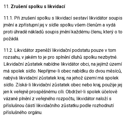
11.
Zrušení spolku s likvidací
11.1. Při zrušení spolku s likvidací sestaví likvidátor soupis
jmění a zpřístupní jej v sídle spolku všem členům a vydá
proti úhradě nákladů soupis jmění každému členu, který o to
požádá.
11.2. Likvidátor zpeněží likvidační podstatu pouze v tom
rozsahu, v jakém to je pro splnění dluhů spolku nezbytné.
Likvidační zůstatek nabídne likvidátor obci, na jejímž území
má spolek sídlo. Nepřijme-li obec nabídku do dvou měsíců,
nabývá likvidační zůstatek kraj, na jehož území má spolek
sídlo. Získá-li likvidační zůstatek obec nebo kraj, použije jej
jen k veřejně prospěšnému cíli. Obdržel-li spolek účelově
vázané plnění z veřejného rozpočtu, likvidátor naloží s
příslušnou částí likvidačního zůstatku podle rozhodnutí
příslušného orgánu.