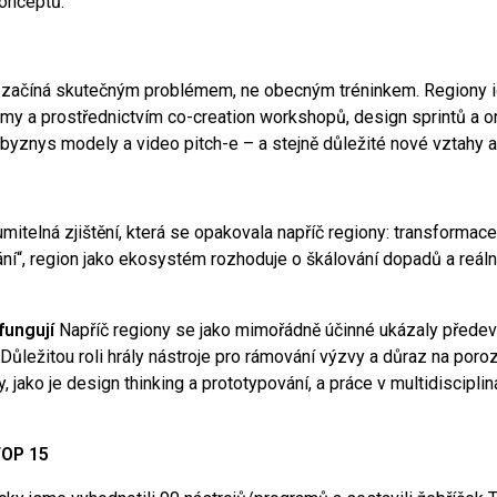
konceptů.
e začíná skutečným problémem, ne obecným tréninkem. Regiony id
í týmy a prostřednictvím co-creation workshopů, design sprintů a o
yznys modely a video pitch-e – a stejně důležité nové vztahy a
umitelná zjištění, která se opakovala napříč regiony: transformac
lání“, region jako ekosystém rozhoduje o škálování dopadů a reáln
fungují
Napříč regiony se jako mimořádně účinné ukázaly předev
Důležitou roli hrály nástroje pro rámování výzvy a důraz na poroz
, jako je design thinking a prototypování, a práce v multidiscipl
TOP 15