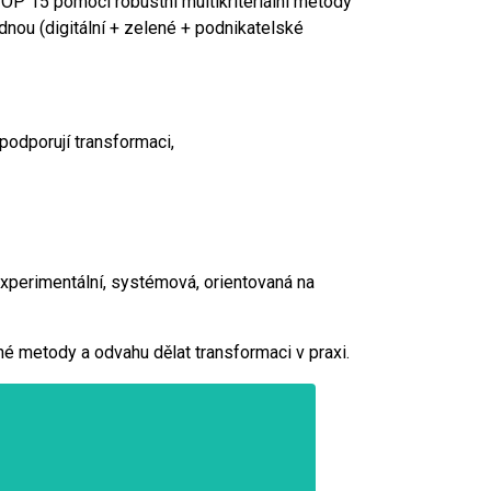
TOP 15 pomocí robustní multikriteriální metody
ednou (digitální + zelené + podnikatelské
 podporují transformaci,
 experimentální, systémová, orientovaná na
é metody a odvahu dělat transformaci v praxi.