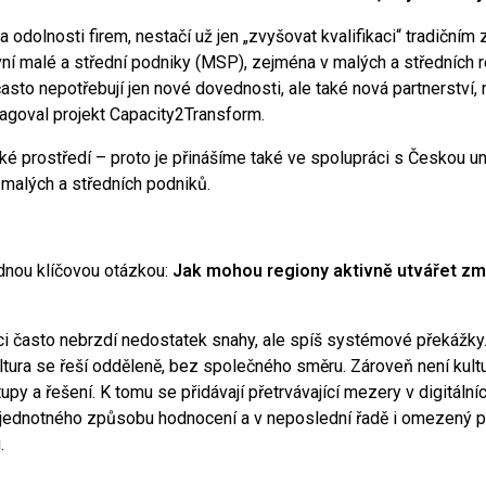
 odolnosti firem, nestačí už jen „zvyšovat kvalifikaci“ tradičn
ní malé a střední podniky (MSP), zejména v malých a středních re
 často nepotřebují jen nové dovednosti, ale také nová partnerstv
eagoval projekt Capacity2Transform.
é prostředí – proto je přinášíme také ve spolupráci s Českou uni
malých a středních podniků.
ednou klíčovou otázkou:
Jak mohou regiony aktivně utvářet z
i často nebrzdí nedostatek snahy, ale spíš systémové překážky. 
ultura se řeší odděleně, bez společného směru. Zároveň není kultu
tupy a řešení. K tomu se přidávají přetrvávající mezery v digitál
jednotného způsobu hodnocení a v neposlední řadě i omezený pří
.