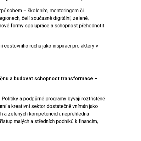
ím způsobem – školením, mentoringem či
gionech, čelí současně digitální, zelené,
í, nové formy spolupráce a schopnost přehodnotit
í cestovního ruchu jako inspiraci pro aktéry v
měnu a budovat schopnost transformace –
Politiky a podpůrné programy bývají roztříštěné
rní a kreativní sektor dostatečně vnímán jako
ních a zelených kompetencích, nepřehledná
stup malých a středních podniků k financím,