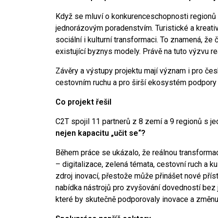
Když se mluví o konkurenceschopnosti regionů a
jednorázovým poradenstvím. Turistické a kreativ
sociální i kulturní transformaci. To znamená, že
existující byznys modely. Právě na tuto výzvu r
Závěry a výstupy projektu mají význam i pro česk
cestovním ruchu a pro širší ekosystém podpory 
Co projekt řešil
C2T spojil 11 partnerů z 8 zemí a 9 regionů s j
nejen kapacitu „učit se“?
Během práce se ukázalo, že reálnou transformac
– digitalizace, zelená témata, cestovní ruch a k
zdroj inovací, přestože může přinášet nové přís
nabídka nástrojů pro zvyšování dovedností bez 
které by skutečně podporovaly inovace a změnu