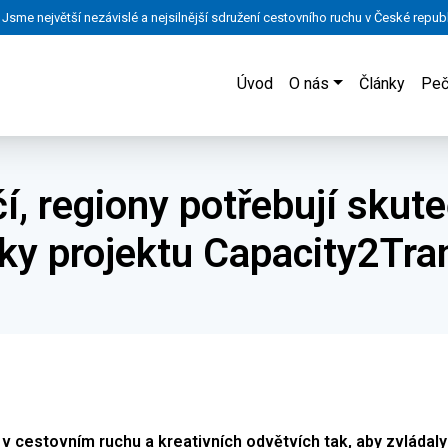
Jsme největší nezávislé a nejsilnější sdružení cestovního ruchu v České republ
Úvod
O nás
Články
Peč
í, regiony potřebují skut
ky projektu Capacity2Tr
 cestovním ruchu a kreativních odvětvích tak, aby zvládaly 