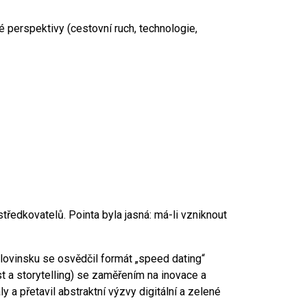
 perspektivy (cestovní ruch, technologie,
tředkovatelů. Pointa byla jasná: má-li vzniknout
Slovinsku se osvědčil formát „speed dating“
st a storytelling) se zaměřením na inovace a
y a přetavil abstraktní výzvy digitální a zelené