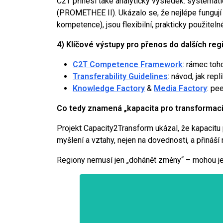
C2T přinesl také analytický výsledek: systemati
(PROMETHEE II). Ukázalo se, že nejlépe fungují n
kompetence), jsou flexibilní, prakticky použitel
4) Klíčové výstupy pro přenos do dalších reg
C2T Competence Framework
: rámec toho
Transferability Guidelines
: návod, jak repl
Knowledge Factory
&
Media Factory
: pe
Co tedy znamená „kapacita pro transformaci
Projekt Capacity2Transform ukázal, že kapacitu p
myšlení a vztahy, nejen na dovednosti, a přináší
Regiony nemusí jen „dohánět změny“ – mohou je 