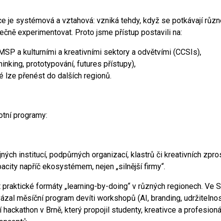
 je systémová a vztahová: vzniká tehdy, když se potkávají různé
pečně experimentovat. Proto jsme přístup postavili na:
SP a kulturními a kreativními sektory a odvětvími (CCSIs),
inking, prototypování, futures přístupy),
é lze přenést do dalších regionů.
otní programy:
h institucí, podpůrných organizací, klastrů či kreativních zpros
city napříč ekosystémem, nejen „silnější firmy“.
 praktické formáty „learning-by-doing“ v různých regionech. Ve 
avázal měsíční program devíti workshopů (AI, branding, udržitelno
 hackathon v Brně, který propojil studenty, kreativce a profesionál