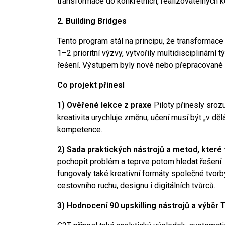
transformace do konkrétních, realizovatelných 
2. Building Bridges
Tento program stál na principu, že transformac
1–2 prioritní výzvy, vytvořily multidisciplinárn
řešení. Výstupem byly nové nebo přepracované b
Co projekt přinesl
1) Ověřené lekce z praxe
Piloty přinesly sroz
kreativita urychluje změnu, učení musí být „v dě
kompetence.
2) Sada praktických nástrojů a metod, které 
pochopit problém a teprve potom hledat řešení. 
fungovaly také kreativní formáty společné tvorby
cestovního ruchu, designu i digitálních tvůrců.
3) Hodnocení 90 upskilling nástrojů a výběr 