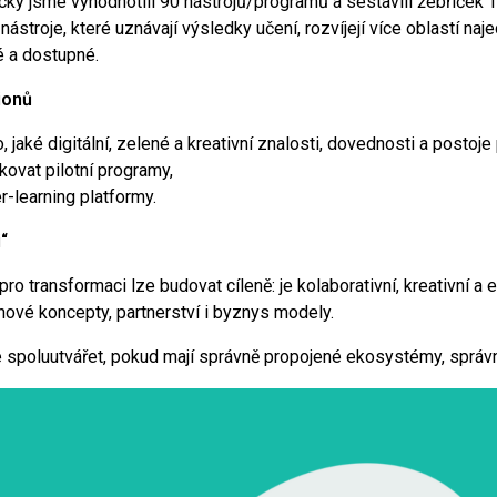
cky jsme vyhodnotili 90 nástrojů/programů a sestavili žebříček 
ástroje, které uznávají výsledky učení, rozvíjejí více oblastí naj
né a dostupné.
ionů
, jaké digitální, zelené a kreativní znalosti, dovednosti a postoje
ikovat pilotní programy,
er-learning platformy.
“
ro transformaci lze budovat cíleně: je kolaborativní, kreativní a
 nové koncepty, partnerství i byznys modely.
spoluutvářet, pokud mají správně propojené ekosystémy, správn