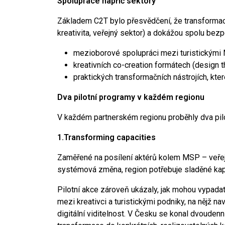
Spolupráce napříč sektory
Základem C2T bylo přesvědčení, že transformace
kreativita, veřejný sektor) a dokážou spolu bez
mezioborové spolupráci mezi turistickými M
kreativních co-creation formátech (design th
praktických transformačních nástrojích, kter
Dva pilotní programy v každém regionu
V každém partnerském regionu proběhly dva pil
1.Transforming capacities
Zaměřené na posílení aktérů kolem MSP – veřejnýc
systémová změna, region potřebuje sladěné kapa
Pilotní akce zároveň ukázaly, jak mohou vypadat
mezi kreativci a turistickými podniky, na nějž n
digitální viditelnost. V Česku se konal dvoudenní