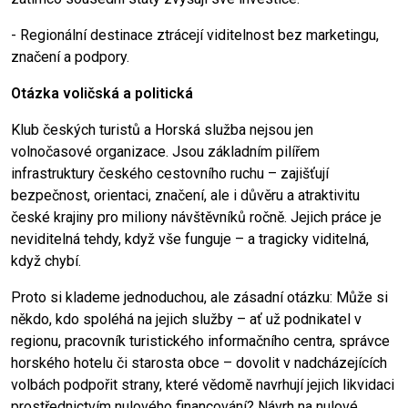
- Regionální destinace ztrácejí viditelnost bez marketingu,
značení a podpory.
Otázka voličská a politická
Klub českých turistů a Horská služba nejsou jen
volnočasové organizace. Jsou základním pilířem
infrastruktury českého cestovního ruchu – zajišťují
bezpečnost, orientaci, značení, ale i důvěru a atraktivitu
české krajiny pro miliony návštěvníků ročně. Jejich práce je
neviditelná tehdy, když vše funguje – a tragicky viditelná,
když chybí.
Proto si klademe jednoduchou, ale zásadní otázku: Může si
někdo, kdo spoléhá na jejich služby – ať už podnikatel v
regionu, pracovník turistického informačního centra, správce
horského hotelu či starosta obce – dovolit v nadcházejících
volbách podpořit strany, které vědomě navrhují jejich likvidaci
prostřednictvím nulového financování? Návrh na nulové