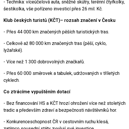
- Technika: víceúčelová auta, sněžné skútry, terénní čtyřkolky,
šestikolka, vše pořízeno investicí přes 26 mil. Kč.
Klub českých turistů (KČT)– rozsah značení v Česku
- Přes 44 000 km značených pěších turistických tras.
- Celkově až 80 000 km značených tras (pěší, cyklo,
lyžařské).
- Více než 1 300 dobrovolných značkařů.
- Přes 60 000 směrovek a tabulek, udržovaných v tříletých
cyklech.
Co ztrácíme vypuštěním dotací
- Bez financování HS a KČT hrozí ohrožení více než stoletých
tradic a především zdraví a bezpečnosti návštěvníků hor.
- Konkurenceschopnost ČR v cestovním ruchu klesá,
zatímco sousední státy zvyšují své investice.