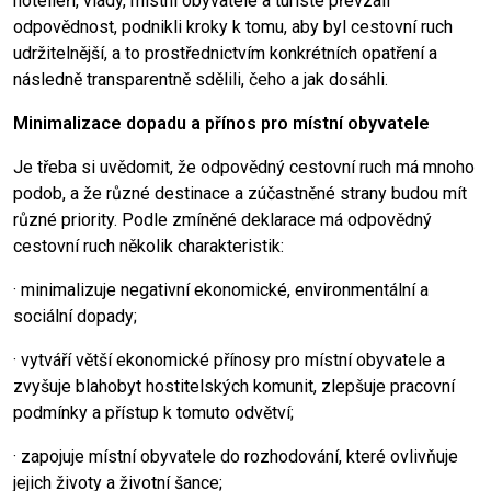
hoteliéři, vlády, místní obyvatelé a turisté převzali
odpovědnost, podnikli kroky k tomu, aby byl cestovní ruch
udržitelnější, a to prostřednictvím konkrétních opatření a
následně transparentně sdělili, čeho a jak dosáhli.
Minimalizace dopadu a přínos pro místní obyvatele
Je třeba si uvědomit, že odpovědný cestovní ruch má mnoho
podob, a že různé destinace a zúčastněné strany budou mít
různé priority. Podle zmíněné deklarace má odpovědný
cestovní ruch několik charakteristik:
· minimalizuje negativní ekonomické, environmentální a
sociální dopady;
· vytváří větší ekonomické přínosy pro místní obyvatele a
zvyšuje blahobyt hostitelských komunit, zlepšuje pracovní
podmínky a přístup k tomuto odvětví;
· zapojuje místní obyvatele do rozhodování, které ovlivňuje
jejich životy a životní šance;