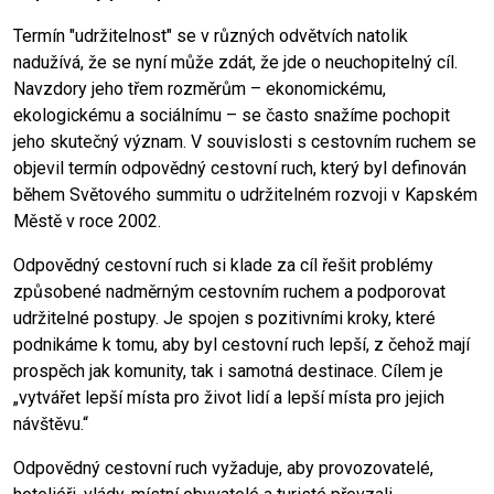
Termín "udržitelnost" se v různých odvětvích natolik
nadužívá, že se nyní může zdát, že jde o neuchopitelný cíl.
Navzdory jeho třem rozměrům – ekonomickému,
ekologickému a sociálnímu – se často snažíme pochopit
jeho skutečný význam. V souvislosti s cestovním ruchem se
objevil termín odpovědný cestovní ruch, který byl definován
během Světového summitu o udržitelném rozvoji v Kapském
Městě v roce 2002.
Odpovědný cestovní ruch si klade za cíl řešit problémy
způsobené nadměrným cestovním ruchem a podporovat
udržitelné postupy. Je spojen s pozitivními kroky, které
podnikáme k tomu, aby byl cestovní ruch lepší, z čehož mají
prospěch jak komunity, tak i samotná destinace. Cílem je
„vytvářet lepší místa pro život lidí a lepší místa pro jejich
návštěvu.“
Odpovědný cestovní ruch vyžaduje, aby provozovatelé,