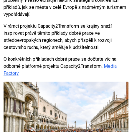
problémy. Přesto existuje několik strategií a konkrétních
příkladů, jak se města v celé Evropě s nadměrným turismem
vypořádávají.
V rámci projektu Capacity2Transform se krajiny snaží
inspirovat právě těmito příklady dobré praxe ve
středoevropských regionech, abych přispěli k rozvoji
cestovního ruchu, který směřuje k udržitelnosti.
O konkrétních příkladech dobré praxe se dočtete víc na
odborné platformě projektu Capacity2Transform,
Media
Factory
.