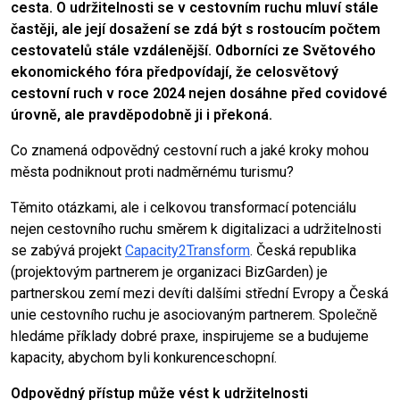
cesta. O udržitelnosti se v cestovním ruchu mluví stále
častěji, ale její dosažení se zdá být s rostoucím počtem
cestovatelů stále vzdálenější. Odborníci ze Světového
ekonomického fóra předpovídají, že celosvětový
cestovní ruch v roce 2024 nejen dosáhne před covidové
úrovně, ale pravděpodobně ji i překoná.
Co znamená odpovědný cestovní ruch a jaké kroky mohou
města podniknout proti nadměrnému turismu?
Těmito otázkami, ale i celkovou transformací potenciálu
nejen cestovního ruchu směrem k digitalizaci a udržitelnosti
se zabývá projekt
Capacity2Transform
. Česká republika
(projektovým partnerem je organizaci BizGarden) je
partnerskou zemí mezi devíti dalšími střední Evropy a Česká
unie cestovního ruchu je asociovaným partnerem. Společně
hledáme příklady dobré praxe, inspirujeme se a budujeme
kapacity, abychom byli konkurenceschopní.
Odpovědný přístup může vést k udržitelnosti